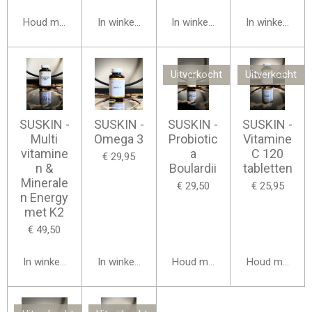
Houd mij op de hoogte
In winkelwagen
In winkelwagen
In winkelwage
Uitverkocht
Uitverkocht
SUSKIN -
SUSKIN -
SUSKIN -
SUSKIN -
Multi
Omega 3
Probiotic
Vitamine
vitamine
a
C 120
€ 29,95
n &
Boulardii
tabletten
Minerale
€ 29,50
€ 25,95
n Energy
met K2
€ 49,50
In winkelwagen
In winkelwagen
Houd mij op de hoogte
Houd mij op d