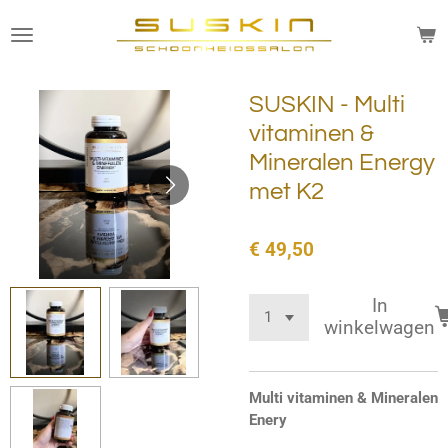
Ga
direct
naar
de
SUSKIN - Multi
hoofdinhoud
vitaminen &
Mineralen Energy
met K2
€ 49,50
In
winkelwagen
Multi vitaminen & Mineralen
Enery