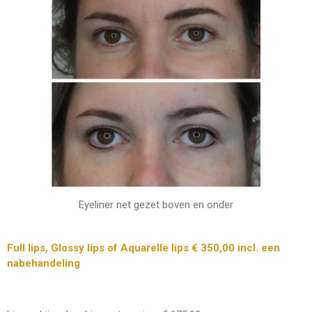
Eyeliner net gezet boven en onder
Full lips, Glossy lips of Aquarelle lips € 350,00 incl. een
nabehandeling