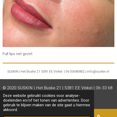
Full lips net gezet
SUSKIN | Het Buske 21 5381 EE Vinkel | 06-33680802 | info@suskin.nl
© 2020 SUSKIN | Het Buske 21 | 5381 EE Vinkel | 06-33 68
08 02
Deze website gebruikt cookies voor analyse-
doeleinden en/of het tonen van advertenties. Door
Powered by
JouwWeb
gebruik te blijven maken van de site gaat u hiermee
akkoord.