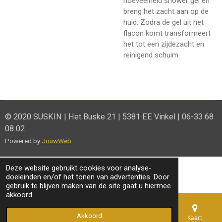
hoeveelheid shower gel en
breng het zacht aan op de
huid. Zodra de gel uit het
flacon komt transformeert
het tot een zijdezacht en
reinigend schuim.
© 2020 SUSKIN | Het Buske 21 | 5381 EE Vinkel | 06-33 68
08 02
Powered by
JouwWeb
Deze website gebruikt cookies voor analyse-
doeleinden en/of het tonen van advertenties. Door
gebruik te blijven maken van de site gaat u hiermee
akkoord.
Akkoord
E-mailadres
Telefoonnummer
Kaart