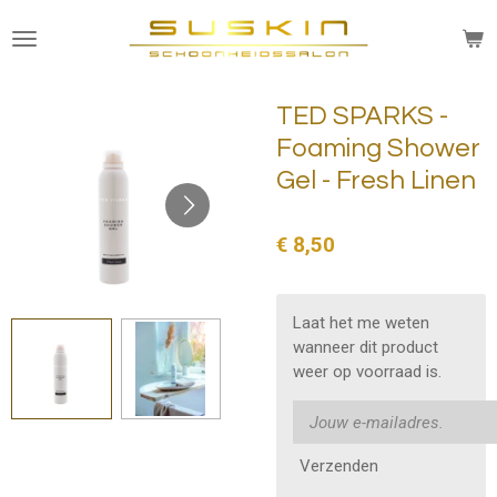
Ga
direct
naar
de
TED SPARKS -
hoofdinhoud
Foaming Shower
Gel - Fresh Linen
€ 8,50
Laat het me weten
wanneer dit product
weer op voorraad is.
Verzenden