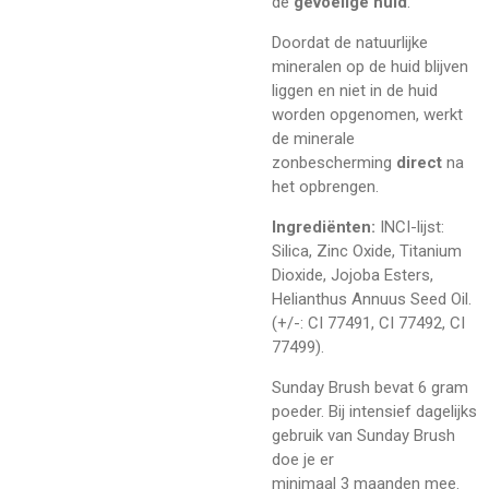
de
gevoelige huid
.
Doordat de natuurlijke
mineralen op de huid blijven
liggen en niet in de huid
worden opgenomen, werkt
de minerale
zonbescherming
direct
na
het opbrengen.
Ingrediënten:
INCI-lijst:
Silica, Zinc Oxide, Titanium
Dioxide, Jojoba Esters,
Helianthus Annuus Seed Oil.
(+/-: CI 77491, CI 77492, CI
77499).
Sunday Brush bevat 6 gram
poeder. Bij intensief dagelijks
gebruik van Sunday Brush
doe je er
minimaal 3 maanden mee.