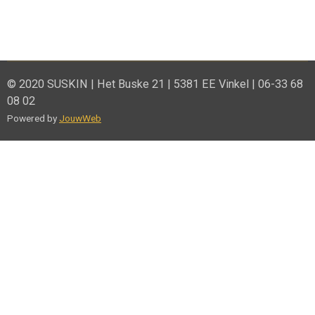
© 2020 SUSKIN | Het Buske 21 | 5381 EE Vinkel | 06-33 68
08 02
Powered by
JouwWeb