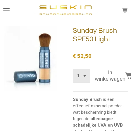
Ga
direct
naar
de
Sunday Brush
hoofdinhoud
SPF50 Light
€ 52,50
In
winkelwagen
Sunday Brush
is een
effectief mineraal poeder
wat bescherming biedt
tegen de
alledaagse
schadelijke UVA en UVB