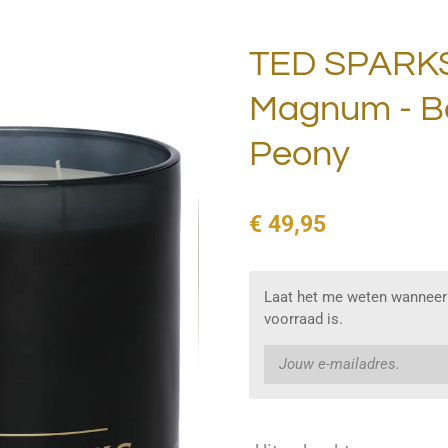
TED SPARKS
Magnum - B
Peony
€ 49,95
Laat het me weten wanneer 
voorraad is.