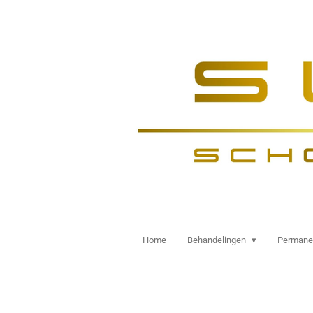
Ga
direct
naar
de
hoofdinhoud
Home
Behandelingen
Permane