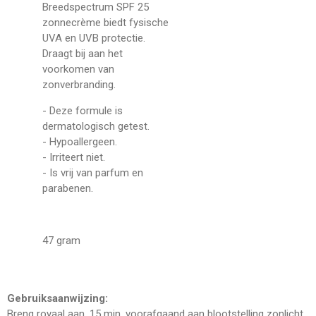
Breedspectrum SPF 25
zonnecrème biedt fysische
UVA en UVB protectie.
Draagt bij aan het
voorkomen van
zonverbranding.
- Deze formule is
dermatologisch getest.
- Hypoallergeen.
- Irriteert niet.
- Is vrij van parfum en
parabenen.
47 gram
Gebruiksaanwijzing:
Breng royaal aan, 15 min. voorafgaand aan blootstelling zonlicht.