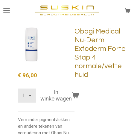
Ga
direct
naar
de
Obagi Medical
hoofdinhoud
Nu-Derm
Exfoderm Forte
Stap 4
normale/vette
huid
€ 96,00
In
winkelwagen
Verminder pigmentvlekken
en andere tekenen van
veroudering met Obagi Nu-