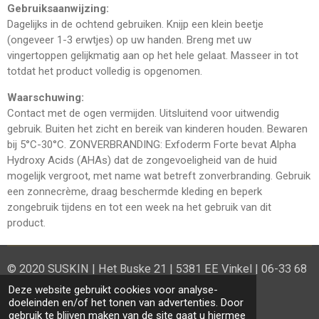
Gebruiksaanwijzing:
Dagelijks in de ochtend gebruiken. Knijp een klein beetje
(ongeveer 1-3 erwtjes) op uw handen. Breng met uw
vingertoppen gelijkmatig aan op het hele gelaat. Masseer in tot
totdat het product volledig is opgenomen.
Waarschuwing:
Contact met de ogen vermijden. Uitsluitend voor uitwendig
gebruik. Buiten het zicht en bereik van kinderen houden. Bewaren
bij 5°C-30°C. ZONVERBRANDING: Exfoderm Forte bevat Alpha
Hydroxy Acids (AHAs) dat de zongevoeligheid van de huid
mogelijk vergroot, met name wat betreft zonverbranding. Gebruik
een zonnecrème, draag beschermde kleding en beperk
zongebruik tijdens en tot een week na het gebruik van dit
product.
© 2020 SUSKIN | Het Buske 21 | 5381 EE Vinkel | 06-33 68
08 02
Deze website gebruikt cookies voor analyse-
doeleinden en/of het tonen van advertenties. Door
Powered by
JouwWeb
gebruik te blijven maken van de site gaat u hiermee