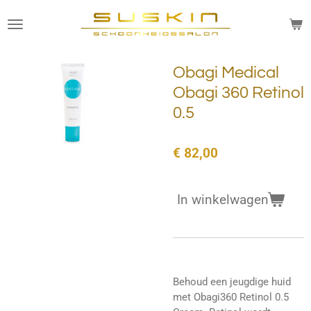
Ga
direct
naar
de
Obagi Medical
hoofdinhoud
Obagi 360 Retinol
0.5
€ 82,00
In winkelwagen
Behoud een jeugdige huid
met Obagi360 Retinol 0.5